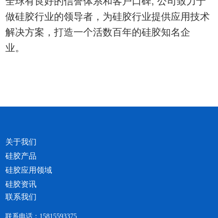
全球有良好的信誉体系和客户口碑, 公司致力于
做硅胶行业的领导者，为硅胶行业提供应用技术
解决方案，打造一个活数百年的硅胶知名企
业。
关于我们
硅胶产品
硅胶应用领域
硅胶资讯
联系我们
联系电话：15815593375