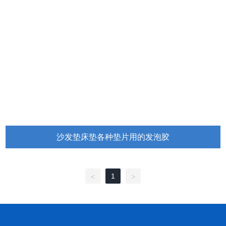
沙发垫床垫各种垫片用的发泡胶
点击查看更多
1
<
>